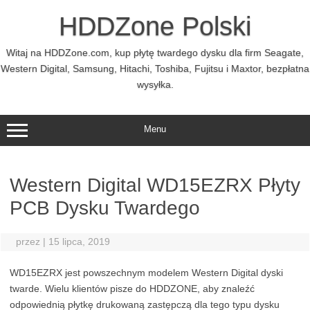
Przejdź
do
HDDZone Polski
treści
Witaj na HDDZone.com, kup płytę twardego dysku dla firm Seagate,
Western Digital, Samsung, Hitachi, Toshiba, Fujitsu i Maxtor, bezpłatna
wysyłka.
Menu
Western Digital WD15EZRX Płyty
PCB Dysku Twardego
przez
|
15 lipca, 2019
WD15EZRX jest powszechnym modelem Western Digital dyski
twarde. Wielu klientów pisze do HDDZONE, aby znaleźć
odpowiednią płytkę drukowaną zastępczą dla tego typu dysku