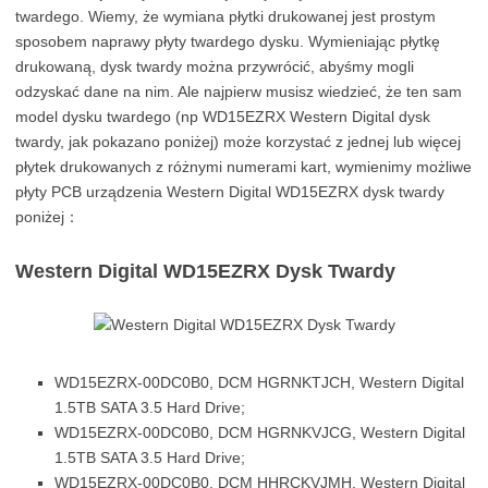
twardego. Wiemy, że wymiana płytki drukowanej jest prostym
sposobem naprawy płyty twardego dysku. Wymieniając płytkę
drukowaną, dysk twardy można przywrócić, abyśmy mogli
odzyskać dane na nim. Ale najpierw musisz wiedzieć, że ten sam
model dysku twardego (np WD15EZRX Western Digital dysk
twardy, jak pokazano poniżej) może korzystać z jednej lub więcej
płytek drukowanych z różnymi numerami kart, wymienimy możliwe
płyty PCB urządzenia Western Digital WD15EZRX dysk twardy
poniżej：
Western Digital WD15EZRX Dysk Twardy
WD15EZRX-00DC0B0, DCM HGRNKTJCH, Western Digital
1.5TB SATA 3.5 Hard Drive;
WD15EZRX-00DC0B0, DCM HGRNKVJCG, Western Digital
1.5TB SATA 3.5 Hard Drive;
WD15EZRX-00DC0B0, DCM HHRCKVJMH, Western Digital