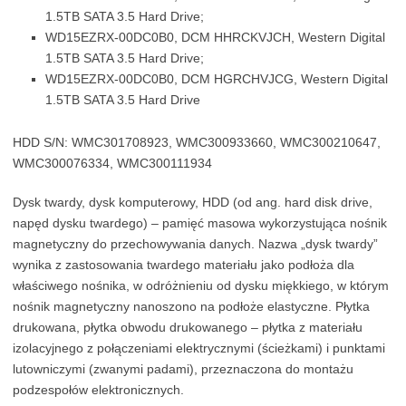
1.5TB SATA 3.5 Hard Drive;
WD15EZRX-00DC0B0, DCM HHRCKVJCH, Western Digital
1.5TB SATA 3.5 Hard Drive;
WD15EZRX-00DC0B0, DCM HGRCHVJCG, Western Digital
1.5TB SATA 3.5 Hard Drive
HDD S/N: WMC301708923, WMC300933660, WMC300210647,
WMC300076334, WMC300111934
Dysk twardy, dysk komputerowy, HDD (od ang. hard disk drive,
napęd dysku twardego) – pamięć masowa wykorzystująca nośnik
magnetyczny do przechowywania danych. Nazwa „dysk twardy”
wynika z zastosowania twardego materiału jako podłoża dla
właściwego nośnika, w odróżnieniu od dysku miękkiego, w którym
nośnik magnetyczny nanoszono na podłoże elastyczne. Płytka
drukowana, płytka obwodu drukowanego – płytka z materiału
izolacyjnego z połączeniami elektrycznymi (ścieżkami) i punktami
lutowniczymi (zwanymi padami), przeznaczona do montażu
podzespołów elektronicznych.