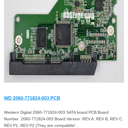
WD 2060-771824-003 PCB
Western Digital 2060-771824-003 SATA board PCB Board
Number: 2060-771824-003 Board Version: REV A, REV B, REV C,
REV P1, REV P2 (They are compatible!…