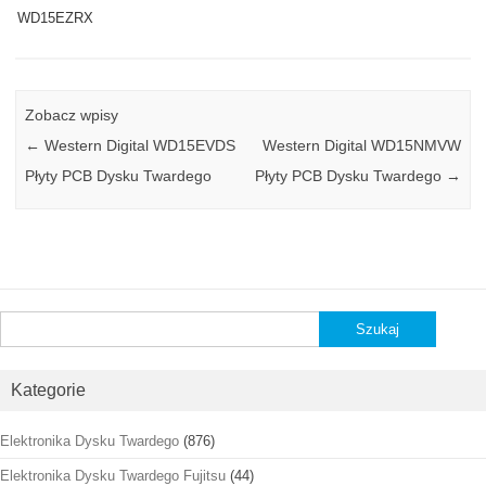
WD15EZRX
Zobacz wpisy
←
Western Digital WD15EVDS
Western Digital WD15NMVW
Płyty PCB Dysku Twardego
Płyty PCB Dysku Twardego
→
Szukaj:
Kategorie
Elektronika Dysku Twardego
(876)
Elektronika Dysku Twardego Fujitsu
(44)