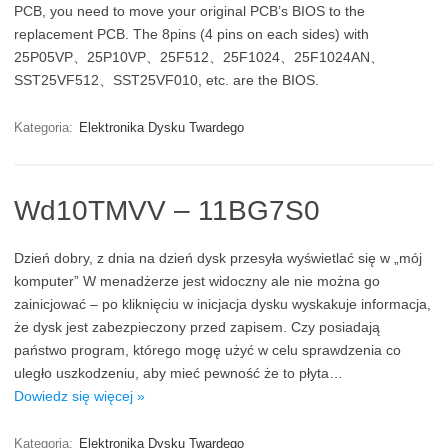
PCB, you need to move your original PCB’s BIOS to the
replacement PCB. The 8pins (4 pins on each sides) with
25P05VP、25P10VP、25F512、25F1024、25F1024AN、
SST25VF512、SST25VF010, etc. are the BIOS.
Kategoria:
Elektronika Dysku Twardego
Wd10TMVV – 11BG7S0
Dzień dobry, z dnia na dzień dysk przesyła wyświetlać się w „mój
komputer” W menadżerze jest widoczny ale nie można go
zainicjować – po kliknięciu w inicjacja dysku wyskakuje informacja,
że dysk jest zabezpieczony przed zapisem. Czy posiadają
państwo program, którego mogę użyć w celu sprawdzenia co
uległo uszkodzeniu, aby mieć pewność że to płyta…
Dowiedz się więcej »
Kategoria:
Elektronika Dysku Twardego