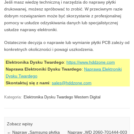
Jeśli masz wiedzę techniczną i narzędzia do naprawy płytki
drukowanej, możesz spróbować to zrobić. W przeciwnym razie
dobrym rozwiązaniem może być skorzystanie z profesjonalnej
pomocy w usłudze odzyskiwania danych lub specjalistycznej
usłudze naprawy elektroniki.
Ostatecznie decyzja o naprawie lub wymianie płytki PCB zależy od
konkretnych okoliczności i powagi uszkodzenia.
Elektronika Dysku Twardego
:
https://www.hddzone.com
Naprawa Elektroniki Dysku Twardego
:
Naprawa Elektroniki
Dysku Twardego
Skontaktuj się z nami
:
sales@hddzone.com
Kategoria:
Elektronika Dysku Twardego Western Digital
Zobacz wpisy
←
Napraw „Samsung płytka
Napraw „WD 2060-701444-003