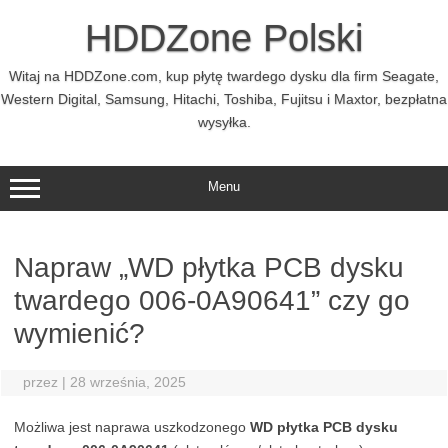
Przejdź
do
HDDZone Polski
treści
Witaj na HDDZone.com, kup płytę twardego dysku dla firm Seagate,
Western Digital, Samsung, Hitachi, Toshiba, Fujitsu i Maxtor, bezpłatna
wysyłka.
Menu
Napraw „WD płytka PCB dysku
twardego 006-0A90641” czy go
wymienić?
przez
|
28 września, 2025
Możliwa jest naprawa uszkodzonego
WD płytka PCB dysku