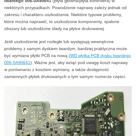
twardego 006-0A90641
(płyta główna/płyta kontrolera) w
niektórych przypadkach. Powodzenie naprawy zależy jednak od
zakresu i charakteru uszkodzenia. Niektóre typowe problemy,
które można naprawić, to uszkodzone komponenty, spalone
obszary lub uszkodzone ślady na płytce drukowanej.
Jeśli uszkodzenie jest rozległe lub występują wewnętrzne
problemy z samym dyskiem twardym, bardziej praktyczna może
być wymiana płytki PCB na nową (
WD płytka PCB dysku twardego
006-0A90641
). Ważne jest, aby wziąć pod uwagę koszt naprawy
w porównaniu z kosztem wymiany, a także dostępność
zamiennych płytek drukowanych o tym samym numerze części.