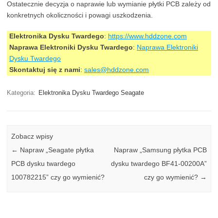
Ostatecznie decyzja o naprawie lub wymianie płytki PCB zależy od
konkretnych okoliczności i powagi uszkodzenia.
Elektronika Dysku Twardego
:
https://www.hddzone.com
Naprawa Elektroniki Dysku Twardego
:
Naprawa Elektroniki
Dysku Twardego
Skontaktuj się z nami
:
sales@hddzone.com
Kategoria:
Elektronika Dysku Twardego Seagate
Zobacz wpisy
←
Napraw „Seagate płytka
Napraw „Samsung płytka PCB
PCB dysku twardego
dysku twardego BF41-00200A”
100782215” czy go wymienić?
czy go wymienić?
→