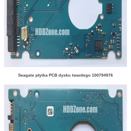
Seagate płytka PCB dysku twardego 100794976