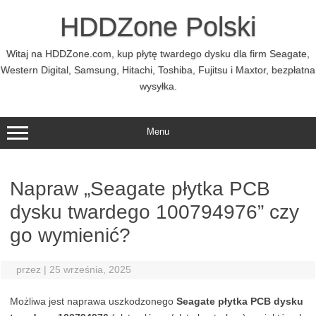
Przejdź
do
HDDZone Polski
treści
Witaj na HDDZone.com, kup płytę twardego dysku dla firm Seagate,
Western Digital, Samsung, Hitachi, Toshiba, Fujitsu i Maxtor, bezpłatna
wysyłka.
Menu
Napraw „Seagate płytka PCB
dysku twardego 100794976” czy
go wymienić?
przez
|
25 września, 2025
Możliwa jest naprawa uszkodzonego
Seagate płytka PCB dysku