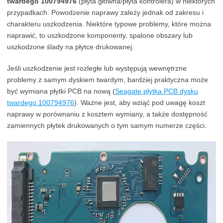
twardego 100794976
(płyta główna/płyta kontrolera) w niektórych
przypadkach. Powodzenie naprawy zależy jednak od zakresu i
charakteru uszkodzenia. Niektóre typowe problemy, które można
naprawić, to uszkodzone komponenty, spalone obszary lub
uszkodzone ślady na płytce drukowanej.
Jeśli uszkodzenie jest rozległe lub występują wewnętrzne
problemy z samym dyskiem twardym, bardziej praktyczna może
być wymiana płytki PCB na nową (
Seagate płytka PCB dysku
twardego 100794976
). Ważne jest, aby wziąć pod uwagę koszt
naprawy w porównaniu z kosztem wymiany, a także dostępność
zamiennych płytek drukowanych o tym samym numerze części.