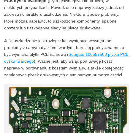
PCB dysku twardego
(płyta główna/płyta kontrolera) w
niektórych przypadkach. Powodzenie naprawy zależy jednak od
zakresu i charakteru uszkodzenia. Niektóre typowe problemy,
które można naprawić, to uszkodzone komponenty, spalone
obszary lub uszkodzone ślady na płytce drukowanej.
Jeśli uszkodzenie jest rozległe lub występują wewnętrzne
problemy z samym dyskiem twardym, bardziej praktyczna może
być wymiana płytki PCB na nową (
Seagate 100557583 płytka PCB
dysku twardego
). Ważne jest, aby wziąć pod uwagę koszt
naprawy w porównaniu z kosztem wymiany, a także dostępność
zamiennych płytek drukowanych o tym samym numerze części.