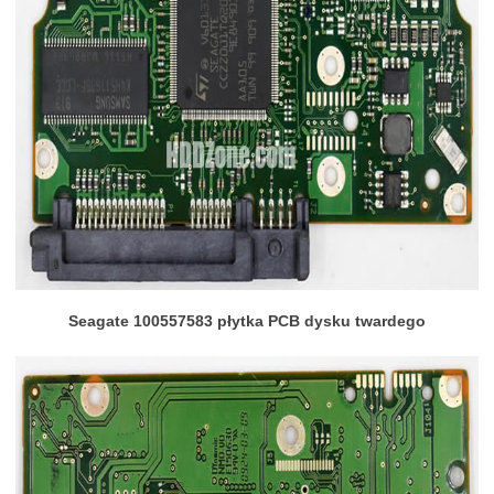
Seagate 100557583 płytka PCB dysku twardego