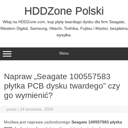
Przejdź
do
HDDZone Polski
treści
Witaj na HDDZone.com, kup płytę twardego dysku dla firm Seagate,
Western Digital, Samsung, Hitachi, Toshiba, Fujitsu i Maxtor, bezpłatna
wysyłka.
Menu
Napraw „Seagate 100557583
płytka PCB dysku twardego” czy
go wymienić?
przez
|
24 września, 2025
Możliwa jest naprawa uszkodzonego
Seagate 100557583 płytka