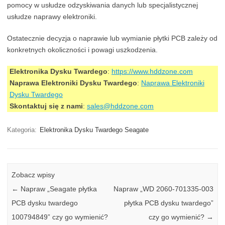
pomocy w usłudze odzyskiwania danych lub specjalistycznej
usłudze naprawy elektroniki.
Ostatecznie decyzja o naprawie lub wymianie płytki PCB zależy od
konkretnych okoliczności i powagi uszkodzenia.
Elektronika Dysku Twardego
:
https://www.hddzone.com
Naprawa Elektroniki Dysku Twardego
:
Naprawa Elektroniki
Dysku Twardego
Skontaktuj się z nami
:
sales@hddzone.com
Kategoria:
Elektronika Dysku Twardego Seagate
Zobacz wpisy
←
Napraw „Seagate płytka
Napraw „WD 2060-701335-003
PCB dysku twardego
płytka PCB dysku twardego”
100794849” czy go wymienić?
czy go wymienić?
→