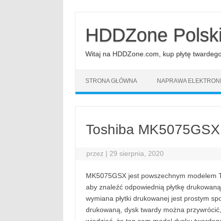
Przejdź
do
treści
HDDZone Polsk
Witaj na HDDZone.com, kup płytę twardego d
STRONA GŁÓWNA
NAPRAWA ELEKTRONI
Toshiba MK5075GSX 
przez
|
29 sierpnia, 2020
MK5075GSX jest powszechnym modelem Tos
aby znaleźć odpowiednią płytkę drukowaną
wymiana płytki drukowanej jest prostym s
drukowaną, dysk twardy można przywrócić,