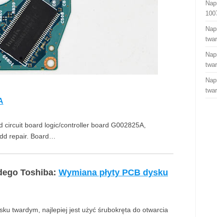
Nap
100
Nap
twa
Nap
twa
Nap
twa
A
 circuit board logic/controller board G002825A,
hdd repair. Board…
dego Toshiba:
Wymiana płyty PCB dysku
ku twardym, najlepiej jest użyć śrubokręta do otwarcia