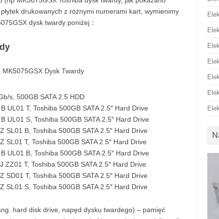
go (np MK5075GSX Toshiba dysk twardy, jak pokazano
ej płytek drukowanych z różnymi numerami kart, wymienimy
Ele
5075GSX dysk twardy poniżej：
Ele
dy
Ele
Ele
Ele
Ele
Gb/s, 500GB SATA 2.5 HDD
UL01 T, Toshiba 500GB SATA 2.5″ Hard Drive
Ele
UL01 S, Toshiba 500GB SATA 2.5″ Hard Drive
SL01 B, Toshiba 500GB SATA 2.5″ Hard Drive
N
SL01 T, Toshiba 500GB SATA 2.5″ Hard Drive
UL01 B, Toshiba 500GB SATA 2.5″ Hard Drive
ZZ01 T, Toshiba 500GB SATA 2.5″ Hard Drive
SD01 T, Toshiba 500GB SATA 2.5″ Hard Drive
SL01 S, Toshiba 500GB SATA 2.5″ Hard Drive
ng. hard disk drive, napęd dysku twardego) – pamięć