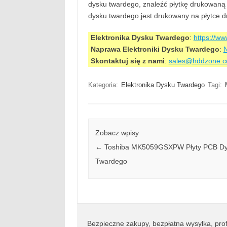
dysku twardego, znaleźć płytkę drukowaną 
dysku twardego jest drukowany na płytce dru
Elektronika Dysku Twardego
:
https://w
Naprawa Elektroniki Dysku Twardego
:
N
Skontaktuj się z nami
:
sales@hddzone.
Kategoria:
Elektronika Dysku Twardego
Tagi:
Zobacz wpisy
←
Toshiba MK5059GSXPW Płyty PCB D
Twardego
Bezpieczne zakupy, bezpłatna wysyłka, prof