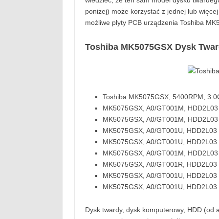
wiedzieć, że ten sam model dysku twarde
poniżej) może korzystać z jednej lub więc
możliwe płyty PCB urządzenia Toshiba MK
Toshiba MK5075GSX Dysk Twar
Toshiba MK5075GSX, 5400RPM, 3.0
MK5075GSX, A0/GT001M, HDD2L03 B 
MK5075GSX, A0/GT001M, HDD2L03 B 
MK5075GSX, A0/GT001U, HDD2L03 Z 
MK5075GSX, A0/GT001U, HDD2L03 Z 
MK5075GSX, A0/GT001M, HDD2L03 B 
MK5075GSX, A0/GT001R, HDD2L03 J 
MK5075GSX, A0/GT001U, HDD2L03 Z 
MK5075GSX, A0/GT001U, HDD2L03 Z 
Dysk twardy, dysk komputerowy, HDD (od a