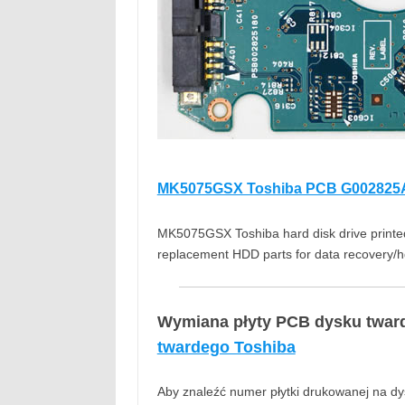
MK5075GSX Toshiba PCB G002825
MK5075GSX Toshiba hard disk drive printed
replacement HDD parts for data recovery/
Wymiana płyty PCB dysku twar
twardego Toshiba
Aby znaleźć numer płytki drukowanej na dys