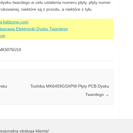
dysku twardego w celu ustalenia numeru płyty, płyty numer
kowanej, niektóre są z przodu, a niektóre z tyłu.
ww.hddzone.com
aprawa Elektroniki Dysku Twardego
com
MK5075GSX
ysku
Toshiba MK6459GSXPW Płyty PCB Dysku
Twardego
→
esjonalna obsługa klienta!