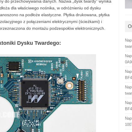
y do przechowywania danych. Nazwa „dysk twardy” wynika
dłoża dla właściwego nośnika, w odróżnieniu od dysku
anoszono na podłoże elastyczne. Płytka drukowana, płytka
olacyjnego z połączeniami elektrycznymi (ścieżkami) i
O
 przeznaczona do montażu podzespołów elektronicznych.
Nap
toniki Dysku Twardego:
twa
Nap
0A9
Nap
BF4
Nap
twa
Nap
BF4
Nap
100