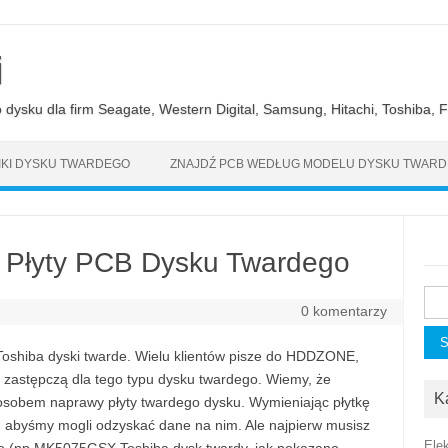
i
ysku dla firm Seagate, Western Digital, Samsung, Hitachi, Toshiba, Fu
KI DYSKU TWARDEGO
ZNAJDŹ PCB WEDŁUG MODELU DYSKU TWAR
Płyty PCB Dysku Twardego
Szu
0 komentarzy
hiba dyski twarde. Wielu klientów pisze do HDDZONE,
 zastępczą dla tego typu dysku twardego. Wiemy, że
K
posobem naprawy płyty twardego dysku. Wymieniając płytkę
 abyśmy mogli odzyskać dane na nim. Ale najpierw musisz
Ele