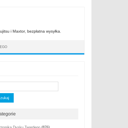
jitsu i Maxtor, bezpłatna wysyłka.
DEGO
kaj:
ategorie
ktronika Dysku Twardego
(876)