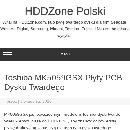
Przejdź
do
HDDZone Polski
treści
Witaj na HDDZone.com, kup płytę twardego dysku dla firm Seagate,
Western Digital, Samsung, Hitachi, Toshiba, Fujitsu i Maxtor, bezpłatna
wysyłka.
Menu
Toshiba MK5059GSX Płyty PCB
Dysku Twardego
przez
|
5 września, 2020
MK5059GSX jest powszechnym modelem Toshiba dyski twarde.
Wielu klientów pisze do HDDZONE, aby znaleźć odpowiednią
płytkę drukowaną zastępczą dla tego typu dysku twardego.