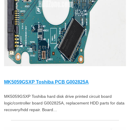
MK5059GSXP Toshiba PCB G002825A
MK5059GSXP Toshiba hard disk drive printed circuit board
logic/controller board G002825A, replacement HDD parts for data
recovery/hdd repair. Board…