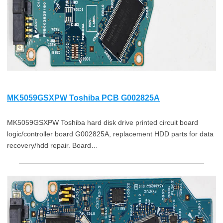
MK5059GSXPW Toshiba PCB G002825A
MK5059GSXPW Toshiba hard disk drive printed circuit board
logic/controller board G002825A, replacement HDD parts for data
recovery/hdd repair. Board…