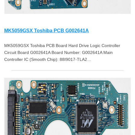
MK5059GSX Toshiba PCB G002641A
MK5059GSX Toshiba PCB Board Hard Drive Logic Controller
Circuit Board G002641A Board Number: G002641A Main
Controller IC (Smooth Chip): 88I9017-TLA2…