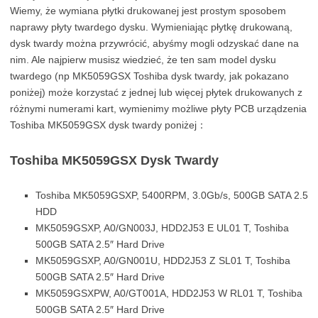
Wiemy, że wymiana płytki drukowanej jest prostym sposobem
naprawy płyty twardego dysku. Wymieniając płytkę drukowaną,
dysk twardy można przywrócić, abyśmy mogli odzyskać dane na
nim. Ale najpierw musisz wiedzieć, że ten sam model dysku
twardego (np MK5059GSX Toshiba dysk twardy, jak pokazano
poniżej) może korzystać z jednej lub więcej płytek drukowanych z
różnymi numerami kart, wymienimy możliwe płyty PCB urządzenia
Toshiba MK5059GSX dysk twardy poniżej：
Toshiba MK5059GSX Dysk Twardy
Toshiba MK5059GSXP, 5400RPM, 3.0Gb/s, 500GB SATA 2.5
HDD
MK5059GSXP, A0/GN003J, HDD2J53 E UL01 T, Toshiba
500GB SATA 2.5″ Hard Drive
MK5059GSXP, A0/GN001U, HDD2J53 Z SL01 T, Toshiba
500GB SATA 2.5″ Hard Drive
MK5059GSXPW, A0/GT001A, HDD2J53 W RL01 T, Toshiba
500GB SATA 2.5″ Hard Drive