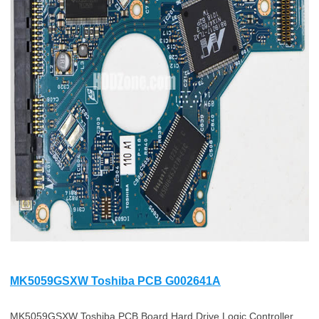
MK5059GSXW Toshiba PCB G002641A
MK5059GSXW Toshiba PCB Board Hard Drive Logic Controller