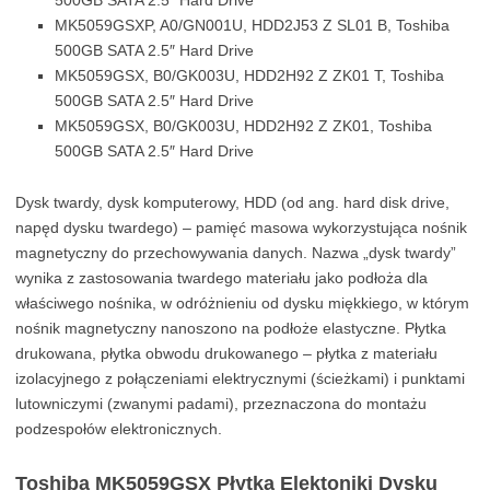
500GB SATA 2.5″ Hard Drive
MK5059GSXP, A0/GN001U, HDD2J53 Z SL01 B, Toshiba
500GB SATA 2.5″ Hard Drive
MK5059GSX, B0/GK003U, HDD2H92 Z ZK01 T, Toshiba
500GB SATA 2.5″ Hard Drive
MK5059GSX, B0/GK003U, HDD2H92 Z ZK01, Toshiba
500GB SATA 2.5″ Hard Drive
Dysk twardy, dysk komputerowy, HDD (od ang. hard disk drive,
napęd dysku twardego) – pamięć masowa wykorzystująca nośnik
magnetyczny do przechowywania danych. Nazwa „dysk twardy”
wynika z zastosowania twardego materiału jako podłoża dla
właściwego nośnika, w odróżnieniu od dysku miękkiego, w którym
nośnik magnetyczny nanoszono na podłoże elastyczne. Płytka
drukowana, płytka obwodu drukowanego – płytka z materiału
izolacyjnego z połączeniami elektrycznymi (ścieżkami) i punktami
lutowniczymi (zwanymi padami), przeznaczona do montażu
podzespołów elektronicznych.
Toshiba MK5059GSX Płytka Elektoniki Dysku