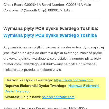
Circuit Board G002641A Board Number: G002641A Main
Controller IC (Smooth Chip): 88I9017-TLA2…
Wymiana płyty PCB dysku twardego Toshiba:
Wymiana płyty PCB dysku twardego Toshiba
Aby znaleźć numer płytki drukowanej na dysku twardym, najlepiej
jest użyć śrubokręta do otwarcia dysku twardego, znaleźć płytkę
drukowaną dysku twardego w celu ustalenia numeru płyty, płyty
numer dysku twardego jest drukowany na płytce drukowanej,
niektóre są z przodu, a niektóre z tyłu.
Elektronika Dysku Twardego
:
https://www.hddzone.com
Naprawa Elektroniki Dysku Twardego
:
Naprawa Elektroniki
Dysku Twardego
Skontaktuj się z nami
:
sales@hddzone.com
Kategoria:
Elektronika Dysku Twardego
Tagi:
MK5059GSX