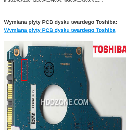
MG03ACA200, MD03ACA400V, MG03ACA300, etc….
Wymiana płyty PCB dysku twardego Toshiba:
Wymiana płyty PCB dysku twardego Toshiba