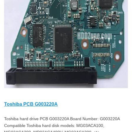
Toshiba PCB G003220A
Toshiba hard drive PCB G003220A Board Number: G003220A
Compatible Toshiba hard disk models: MG03ACA100,