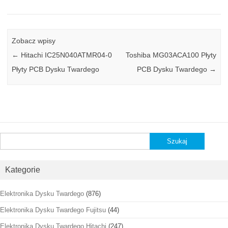
Zobacz wpisy
←
Hitachi IC25N040ATMR04-0
Toshiba MG03ACA100 Płyty
Płyty PCB Dysku Twardego
PCB Dysku Twardego
→
Szukaj:
Kategorie
Elektronika Dysku Twardego
(876)
Elektronika Dysku Twardego Fujitsu
(44)
Elektronika Dysku Twardego Hitachi
(247)