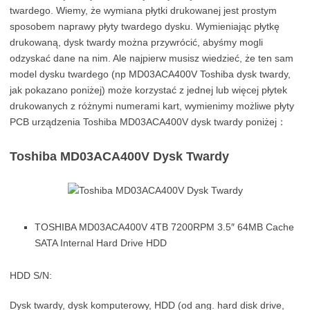
twardego. Wiemy, że wymiana płytki drukowanej jest prostym
sposobem naprawy płyty twardego dysku. Wymieniając płytkę
drukowaną, dysk twardy można przywrócić, abyśmy mogli
odzyskać dane na nim. Ale najpierw musisz wiedzieć, że ten sam
model dysku twardego (np MD03ACA400V Toshiba dysk twardy,
jak pokazano poniżej) może korzystać z jednej lub więcej płytek
drukowanych z różnymi numerami kart, wymienimy możliwe płyty
PCB urządzenia Toshiba MD03ACA400V dysk twardy poniżej：
Toshiba MD03ACA400V Dysk Twardy
TOSHIBA MD03ACA400V 4TB 7200RPM 3.5″ 64MB Cache
SATA Internal Hard Drive HDD
HDD S/N:
Dysk twardy, dysk komputerowy, HDD (od ang. hard disk drive,