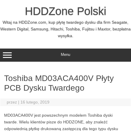
Przejdź
do
HDDZone Polski
treści
Witaj na HDDZone.com, kup płytę twardego dysku dla firm Seagate,
Western Digital, Samsung, Hitachi, Toshiba, Fujitsu i Maxtor, bezpłatna
wysyłka.
Menu
Toshiba MD03ACA400V Płyty
PCB Dysku Twardego
przez
|
16 lutego, 2019
MD03ACA400V jest powszechnym modelem Toshiba dyski
twarde. Wielu klientów pisze do HDDZONE, aby znaleźć
odpowiednią płytkę drukowaną zastępczą dla tego typu dysku