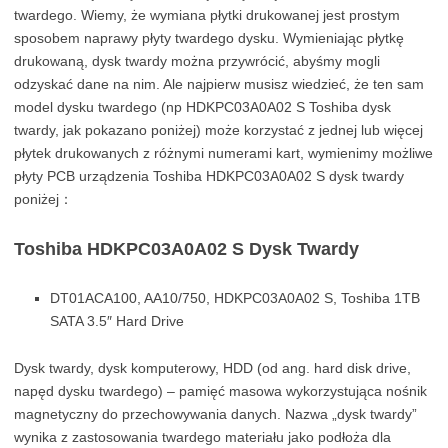
twardego. Wiemy, że wymiana płytki drukowanej jest prostym
sposobem naprawy płyty twardego dysku. Wymieniając płytkę
drukowaną, dysk twardy można przywrócić, abyśmy mogli
odzyskać dane na nim. Ale najpierw musisz wiedzieć, że ten sam
model dysku twardego (np HDKPC03A0A02 S Toshiba dysk
twardy, jak pokazano poniżej) może korzystać z jednej lub więcej
płytek drukowanych z różnymi numerami kart, wymienimy możliwe
płyty PCB urządzenia Toshiba HDKPC03A0A02 S dysk twardy
poniżej：
Toshiba HDKPC03A0A02 S Dysk Twardy
DT01ACA100, AA10/750, HDKPC03A0A02 S, Toshiba 1TB
SATA 3.5″ Hard Drive
Dysk twardy, dysk komputerowy, HDD (od ang. hard disk drive,
napęd dysku twardego) – pamięć masowa wykorzystująca nośnik
magnetyczny do przechowywania danych. Nazwa „dysk twardy”
wynika z zastosowania twardego materiału jako podłoża dla