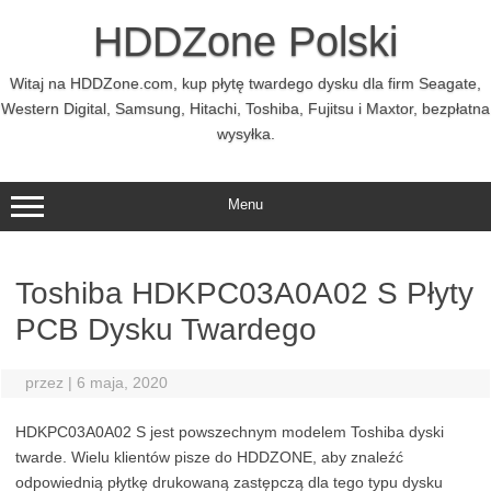
Przejdź
do
HDDZone Polski
treści
Witaj na HDDZone.com, kup płytę twardego dysku dla firm Seagate,
Western Digital, Samsung, Hitachi, Toshiba, Fujitsu i Maxtor, bezpłatna
wysyłka.
Menu
Toshiba HDKPC03A0A02 S Płyty
PCB Dysku Twardego
przez
|
6 maja, 2020
HDKPC03A0A02 S jest powszechnym modelem Toshiba dyski
twarde. Wielu klientów pisze do HDDZONE, aby znaleźć
odpowiednią płytkę drukowaną zastępczą dla tego typu dysku