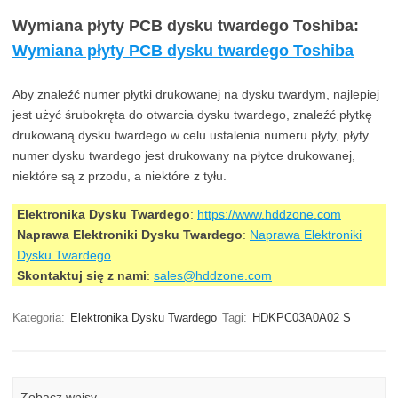
Wymiana płyty PCB dysku twardego Toshiba:
Wymiana płyty PCB dysku twardego Toshiba
Aby znaleźć numer płytki drukowanej na dysku twardym, najlepiej
jest użyć śrubokręta do otwarcia dysku twardego, znaleźć płytkę
drukowaną dysku twardego w celu ustalenia numeru płyty, płyty
numer dysku twardego jest drukowany na płytce drukowanej,
niektóre są z przodu, a niektóre z tyłu.
Elektronika Dysku Twardego
:
https://www.hddzone.com
Naprawa Elektroniki Dysku Twardego
:
Naprawa Elektroniki
Dysku Twardego
Skontaktuj się z nami
:
sales@hddzone.com
Kategoria:
Elektronika Dysku Twardego
Tagi:
HDKPC03A0A02 S
Zobacz wpisy