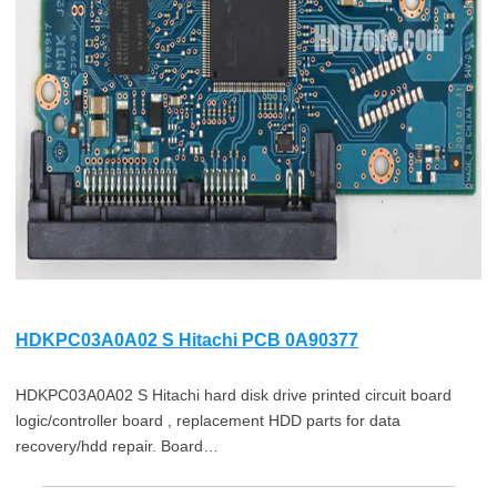
HDKPC03A0A02 S Hitachi PCB 0A90377
HDKPC03A0A02 S Hitachi hard disk drive printed circuit board
logic/controller board , replacement HDD parts for data
recovery/hdd repair. Board…