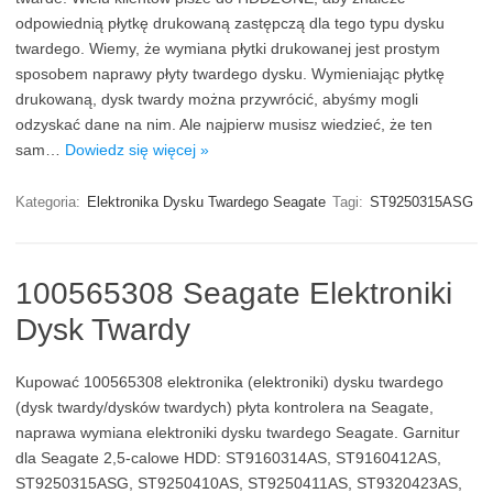
odpowiednią płytkę drukowaną zastępczą dla tego typu dysku
twardego. Wiemy, że wymiana płytki drukowanej jest prostym
sposobem naprawy płyty twardego dysku. Wymieniając płytkę
drukowaną, dysk twardy można przywrócić, abyśmy mogli
odzyskać dane na nim. Ale najpierw musisz wiedzieć, że ten
sam…
Dowiedz się więcej »
Kategoria:
Elektronika Dysku Twardego Seagate
Tagi:
ST9250315ASG
100565308 Seagate Elektroniki
Dysk Twardy
Kupować 100565308 elektronika (elektroniki) dysku twardego
(dysk twardy/dysków twardych) płyta kontrolera na Seagate,
naprawa wymiana elektroniki dysku twardego Seagate. Garnitur
dla Seagate 2,5-calowe HDD: ST9160314AS, ST9160412AS,
ST9250315ASG, ST9250410AS, ST9250411AS, ST9320423AS,