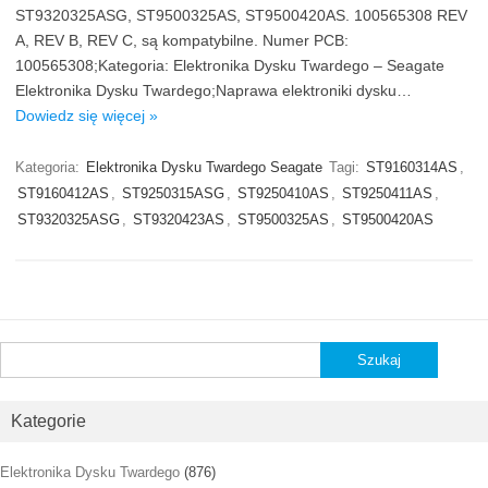
ST9320325ASG, ST9500325AS, ST9500420AS. 100565308 REV
A, REV B, REV C, są kompatybilne. Numer PCB:
100565308;Kategoria: Elektronika Dysku Twardego – Seagate
Elektronika Dysku Twardego;Naprawa elektroniki dysku…
Dowiedz się więcej »
Kategoria:
Elektronika Dysku Twardego Seagate
Tagi:
ST9160314AS
,
ST9160412AS
,
ST9250315ASG
,
ST9250410AS
,
ST9250411AS
,
ST9320325ASG
,
ST9320423AS
,
ST9500325AS
,
ST9500420AS
Szukaj:
Kategorie
Elektronika Dysku Twardego
(876)