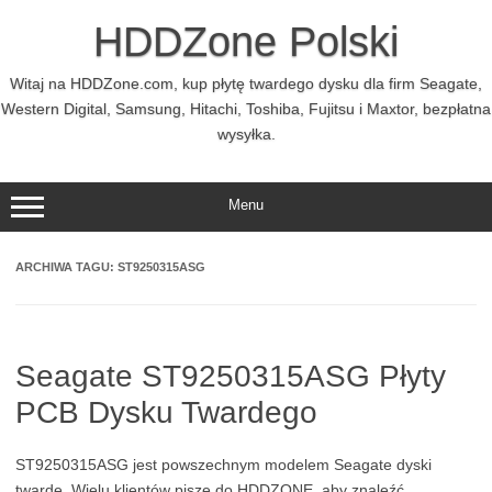
Przejdź
do
HDDZone Polski
treści
Witaj na HDDZone.com, kup płytę twardego dysku dla firm Seagate,
Western Digital, Samsung, Hitachi, Toshiba, Fujitsu i Maxtor, bezpłatna
wysyłka.
Menu
ARCHIWA TAGU:
ST9250315ASG
Seagate ST9250315ASG Płyty
PCB Dysku Twardego
ST9250315ASG jest powszechnym modelem Seagate dyski
twarde. Wielu klientów pisze do HDDZONE, aby znaleźć