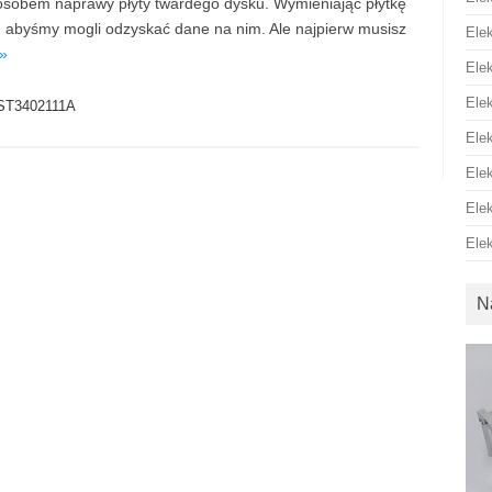
posobem naprawy płyty twardego dysku. Wymieniając płytkę
 abyśmy mogli odzyskać dane na nim. Ale najpierw musisz
Ele
 »
Ele
Ele
ST3402111A
Ele
Ele
Ele
Ele
N