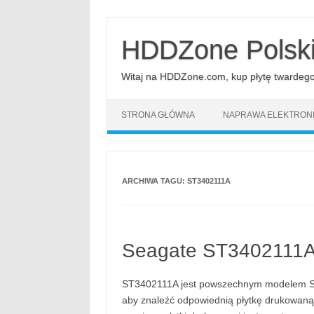
Przejdź
do
treści
HDDZone Polsk
Witaj na HDDZone.com, kup płytę twardego d
STRONA GŁÓWNA
NAPRAWA ELEKTRONI
ARCHIWA TAGU:
ST3402111A
Seagate ST3402111A
ST3402111A jest powszechnym modelem Se
aby znaleźć odpowiednią płytkę drukowaną