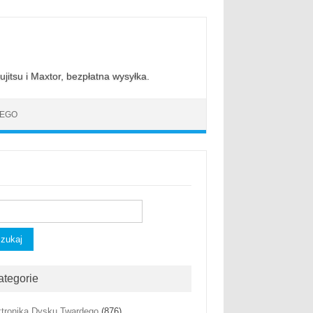
jitsu i Maxtor, bezpłatna wysyłka.
DEGO
kaj:
ategorie
ktronika Dysku Twardego
(876)