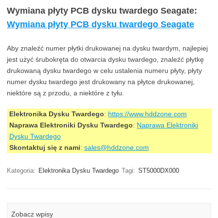
Wymiana płyty PCB dysku twardego Seagate:
Wymiana płyty PCB dysku twardego Seagate
Aby znaleźć numer płytki drukowanej na dysku twardym, najlepiej
jest użyć śrubokręta do otwarcia dysku twardego, znaleźć płytkę
drukowaną dysku twardego w celu ustalenia numeru płyty, płyty
numer dysku twardego jest drukowany na płytce drukowanej,
niektóre są z przodu, a niektóre z tyłu.
Elektronika Dysku Twardego
:
https://www.hddzone.com
Naprawa Elektroniki Dysku Twardego
:
Naprawa Elektroniki
Dysku Twardego
Skontaktuj się z nami
:
sales@hddzone.com
Kategoria:
Elektronika Dysku Twardego
Tagi:
ST5000DX000
Zobacz wpisy