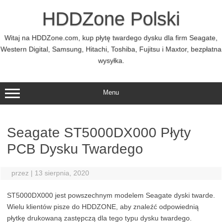
Przejdź
do
HDDZone Polski
treści
Witaj na HDDZone.com, kup płytę twardego dysku dla firm Seagate,
Western Digital, Samsung, Hitachi, Toshiba, Fujitsu i Maxtor, bezpłatna
wysyłka.
Menu
Seagate ST5000DX000 Płyty
PCB Dysku Twardego
przez
|
13 sierpnia, 2020
ST5000DX000 jest powszechnym modelem Seagate dyski twarde.
Wielu klientów pisze do HDDZONE, aby znaleźć odpowiednią
płytkę drukowaną zastępczą dla tego typu dysku twardego.