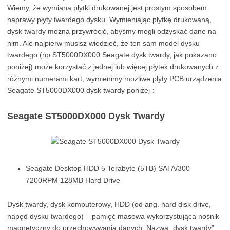
Wiemy, że wymiana płytki drukowanej jest prostym sposobem
naprawy płyty twardego dysku. Wymieniając płytkę drukowaną,
dysk twardy można przywrócić, abyśmy mogli odzyskać dane na
nim. Ale najpierw musisz wiedzieć, że ten sam model dysku
twardego (np ST5000DX000 Seagate dysk twardy, jak pokazano
poniżej) może korzystać z jednej lub więcej płytek drukowanych z
różnymi numerami kart, wymienimy możliwe płyty PCB urządzenia
Seagate ST5000DX000 dysk twardy poniżej：
Seagate ST5000DX000 Dysk Twardy
Seagate Desktop HDD 5 Terabyte (5TB) SATA/300
7200RPM 128MB Hard Drive
Dysk twardy, dysk komputerowy, HDD (od ang. hard disk drive,
napęd dysku twardego) – pamięć masowa wykorzystująca nośnik
magnetyczny do przechowywania danych. Nazwa „dysk twardy”