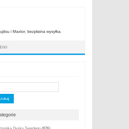
jitsu i Maxtor, bezpłatna wysyłka.
DEGO
kaj:
ategorie
ktronika Dysku Twardego
(876)