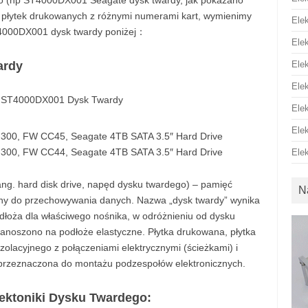
go (np ST4000DX001 Seagate dysk twardy, jak pokazano
ej płytek drukowanych z różnymi numerami kart, wymienimy
Ele
T4000DX001 dysk twardy poniżej：
Ele
ardy
Ele
Ele
Ele
Ele
00, FW CC45, Seagate 4TB SATA 3.5″ Hard Drive
00, FW CC44, Seagate 4TB SATA 3.5″ Hard Drive
Ele
ng. hard disk drive, napęd dysku twardego) – pamięć
N
y do przechowywania danych. Nazwa „dysk twardy” wynika
dłoża dla właściwego nośnika, w odróżnieniu od dysku
anoszono na podłoże elastyczne. Płytka drukowana, płytka
olacyjnego z połączeniami elektrycznymi (ścieżkami) i
 przeznaczona do montażu podzespołów elektronicznych.
ektoniki Dysku Twardego: