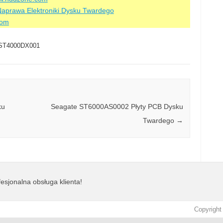
aprawa Elektroniki Dysku Twardego
com
ST4000DX001
ku
Seagate ST6000AS0002 Płyty PCB Dysku
Twardego
→
esjonalna obsługa klienta!
Copyright