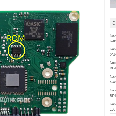
O
Nap
twa
Nap
0A9
Nap
BF4
Nap
twa
Nap
BF4
Nap
100