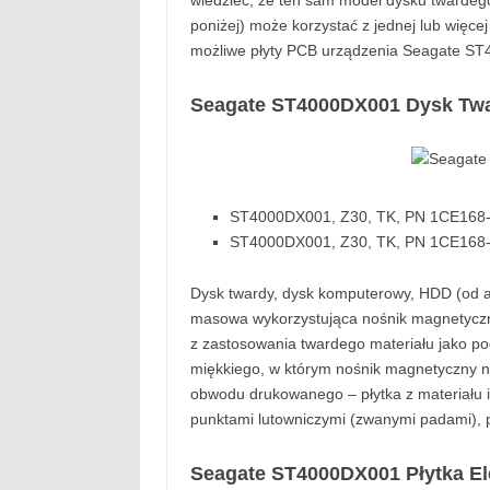
wiedzieć, że ten sam model dysku twarde
poniżej) może korzystać z jednej lub więc
możliwe płyty PCB urządzenia Seagate S
Seagate ST4000DX001 Dysk Tw
ST4000DX001, Z30, TK, PN 1CE168-3
ST4000DX001, Z30, TK, PN 1CE168-3
Dysk twardy, dysk komputerowy, HDD (od a
masowa wykorzystująca nośnik magnetyczn
z zastosowania twardego materiału jako po
miękkiego, w którym nośnik magnetyczny n
obwodu drukowanego – płytka z materiału iz
punktami lutowniczymi (zwanymi padami),
Seagate ST4000DX001 Płytka El