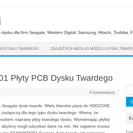
i
ysku dla firm Seagate, Western Digital, Samsung, Hitachi, Toshiba, Fu
KI DYSKU TWARDEGO
ZNAJDŹ PCB WEDŁUG MODELU DYSKU TWAR
1 Płyty PCB Dysku Twardego
Szu
0 komentarzy
eagate dyski twarde. Wielu klientów pisze do HDDZONE,
 zastępczą dla tego typu dysku twardego. Wiemy, że
K
posobem naprawy płyty twardego dysku. Wymieniając płytkę
 abyśmy mogli odzyskać dane na nim. Ale najpierw musisz
Ele