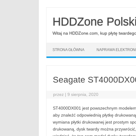
Przejdź
do
treści
HDDZone Polsk
Witaj na HDDZone.com, kup płytę twardego d
STRONA GŁÓWNA
NAPRAWA ELEKTRONI
Seagate ST4000DX00
przez
|
9 sierpnia, 2020
ST4000DX001 jest powszechnym modelem S
aby znaleźć odpowiednią płytkę drukowaną
wymiana płytki drukowanej jest prostym s
drukowaną, dysk twardy można przywrócić,