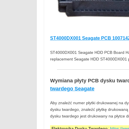
ST4000DX001 Seagate PCB 100714
ST4000DX001 Seagate HDD PCB Board Hard 
replacement Seagate HDD ST4000DX001 p
Wymiana płyty PCB dysku twar
twardego Seagate
Aby znaleźć numer płytki drukowanej na dys
dysku twardego, znaleźć płytkę drukowaną 
dysku twardego jest drukowany na płytce dru
Elektronika Dysku Twardego
:
https://w