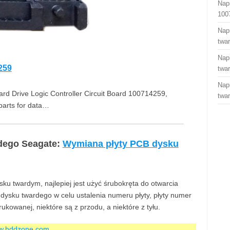
Nap
100
Nap
twa
Nap
259
twa
Nap
Drive Logic Controller Circuit Board 100714259,
twa
arts for data…
dego Seagate:
Wymiana płyty PCB dysku
ku twardym, najlepiej jest użyć śrubokręta do otwarcia
dysku twardego w celu ustalenia numeru płyty, płyty numer
kowanej, niektóre są z przodu, a niektóre z tyłu.
ww.hddzone.com