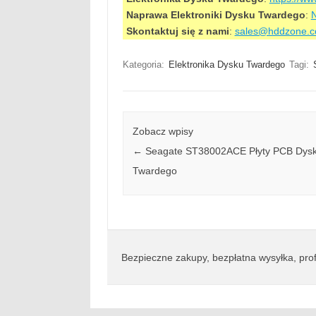
Naprawa Elektroniki Dysku Twardego
:
N
Skontaktuj się z nami
:
sales@hddzone.
Kategoria:
Elektronika Dysku Twardego
Tagi:
Zobacz wpisy
←
Seagate ST38002ACE Płyty PCB Dys
Twardego
Bezpieczne zakupy, bezpłatna wysyłka, prof