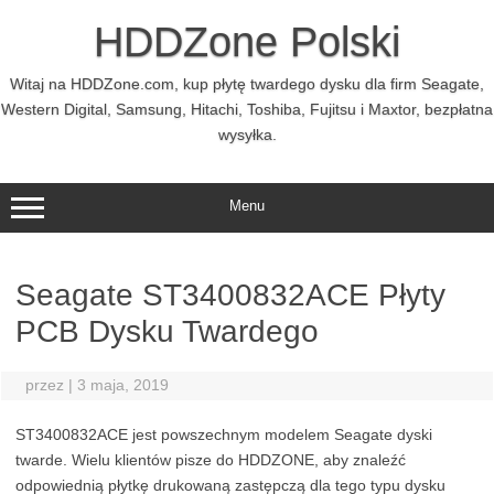
Przejdź
do
HDDZone Polski
treści
Witaj na HDDZone.com, kup płytę twardego dysku dla firm Seagate,
Western Digital, Samsung, Hitachi, Toshiba, Fujitsu i Maxtor, bezpłatna
wysyłka.
Menu
Seagate ST3400832ACE Płyty
PCB Dysku Twardego
przez
|
3 maja, 2019
ST3400832ACE jest powszechnym modelem Seagate dyski
twarde. Wielu klientów pisze do HDDZONE, aby znaleźć
odpowiednią płytkę drukowaną zastępczą dla tego typu dysku