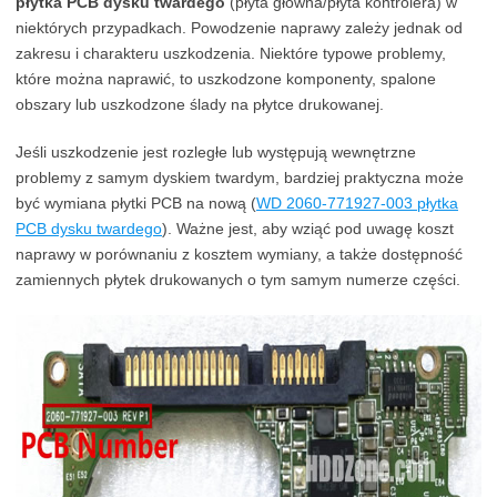
płytka PCB dysku twardego
(płyta główna/płyta kontrolera) w
niektórych przypadkach. Powodzenie naprawy zależy jednak od
zakresu i charakteru uszkodzenia. Niektóre typowe problemy,
które można naprawić, to uszkodzone komponenty, spalone
obszary lub uszkodzone ślady na płytce drukowanej.
Jeśli uszkodzenie jest rozległe lub występują wewnętrzne
problemy z samym dyskiem twardym, bardziej praktyczna może
być wymiana płytki PCB na nową (
WD 2060-771927-003 płytka
PCB dysku twardego
). Ważne jest, aby wziąć pod uwagę koszt
naprawy w porównaniu z kosztem wymiany, a także dostępność
zamiennych płytek drukowanych o tym samym numerze części.