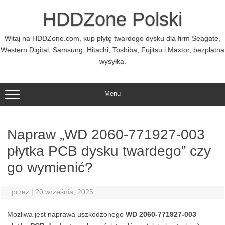
Przejdź
do
HDDZone Polski
treści
Witaj na HDDZone.com, kup płytę twardego dysku dla firm Seagate,
Western Digital, Samsung, Hitachi, Toshiba, Fujitsu i Maxtor, bezpłatna
wysyłka.
Menu
Napraw „WD 2060-771927-003
płytka PCB dysku twardego” czy
go wymienić?
przez
|
20 września, 2025
Możliwa jest naprawa uszkodzonego
WD 2060-771927-003