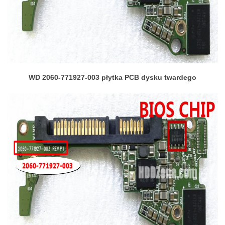
WD 2060-771927-003 płytka PCB dysku twardego