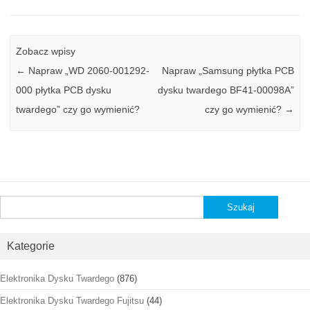
Zobacz wpisy
←
Napraw „WD 2060-001292-
Napraw „Samsung płytka PCB
000 płytka PCB dysku
dysku twardego BF41-00098A”
twardego” czy go wymienić?
czy go wymienić?
→
Szukaj:
Kategorie
Elektronika Dysku Twardego
(876)
Elektronika Dysku Twardego Fujitsu
(44)