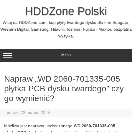
Przejdź
do
HDDZone Polski
treści
Witaj na HDDZone.com, kup płytę twardego dysku dla firm Seagate,
Western Digital, Samsung, Hitachi, Toshiba, Fujitsu i Maxtor, bezpłatna
wysyłka.
Menu
Napraw „WD 2060-701335-005
płytka PCB dysku twardego” czy
go wymienić?
przez
|
23 marca, 2025
Możliwa jest naprawa uszkodzonego
WD 2060-701335-005