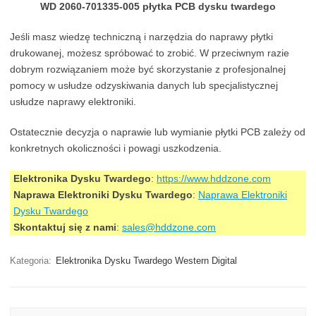
WD 2060-701335-005 płytka PCB dysku twardego
Jeśli masz wiedzę techniczną i narzędzia do naprawy płytki
drukowanej, możesz spróbować to zrobić. W przeciwnym razie
dobrym rozwiązaniem może być skorzystanie z profesjonalnej
pomocy w usłudze odzyskiwania danych lub specjalistycznej
usłudze naprawy elektroniki.
Ostatecznie decyzja o naprawie lub wymianie płytki PCB zależy od
konkretnych okoliczności i powagi uszkodzenia.
Elektronika Dysku Twardego
:
https://www.hddzone.com
Naprawa Elektroniki Dysku Twardego
:
Naprawa Elektroniki
Dysku Twardego
Skontaktuj się z nami
:
sales@hddzone.com
Kategoria:
Elektronika Dysku Twardego Western Digital