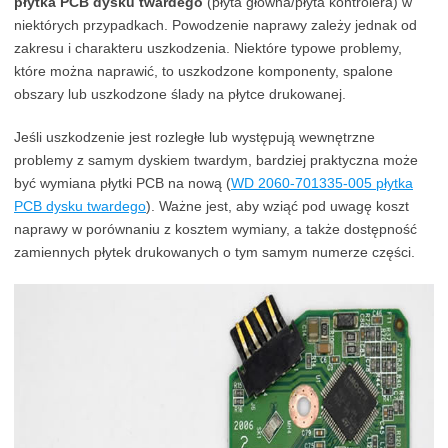
płytka PCB dysku twardego
(płyta główna/płyta kontrolera) w
niektórych przypadkach. Powodzenie naprawy zależy jednak od
zakresu i charakteru uszkodzenia. Niektóre typowe problemy,
które można naprawić, to uszkodzone komponenty, spalone
obszary lub uszkodzone ślady na płytce drukowanej.
Jeśli uszkodzenie jest rozległe lub występują wewnętrzne
problemy z samym dyskiem twardym, bardziej praktyczna może
być wymiana płytki PCB na nową (
WD 2060-701335-005 płytka
PCB dysku twardego
). Ważne jest, aby wziąć pod uwagę koszt
naprawy w porównaniu z kosztem wymiany, a także dostępność
zamiennych płytek drukowanych o tym samym numerze części.