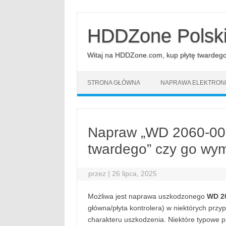
Przejdź
do
treści
HDDZone Polsk
Witaj na HDDZone.com, kup płytę twardego d
STRONA GŁÓWNA
NAPRAWA ELEKTRONI
Napraw „WD 2060-00
twardego” czy go wym
przez
|
26 lipca, 2025
Możliwa jest naprawa uszkodzonego
WD 20
główna/płyta kontrolera) w niektórych prz
charakteru uszkodzenia. Niektóre typowe 