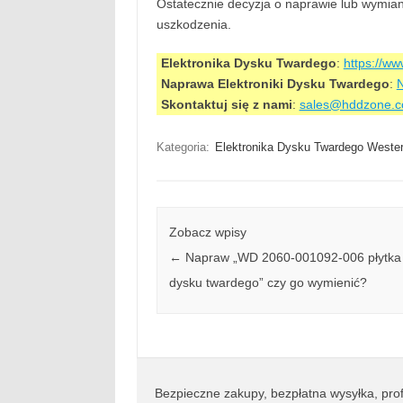
Ostatecznie decyzja o naprawie lub wymiani
uszkodzenia.
Elektronika Dysku Twardego
:
https://w
Naprawa Elektroniki Dysku Twardego
:
N
Skontaktuj się z nami
:
sales@hddzone.
Kategoria:
Elektronika Dysku Twardego Western
Zobacz wpisy
←
Napraw „WD 2060-001092-006 płytk
dysku twardego” czy go wymienić?
Bezpieczne zakupy, bezpłatna wysyłka, prof