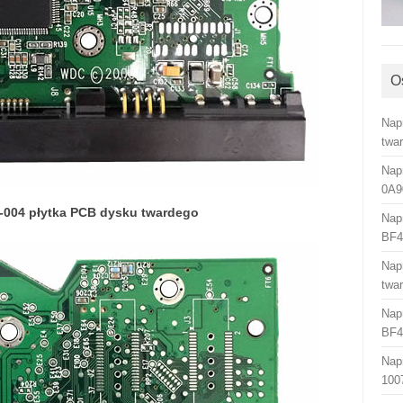
O
Nap
twa
Nap
0A9
-004 płytka PCB dysku twardego
Nap
BF4
Nap
twa
Nap
BF4
Nap
100