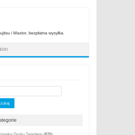
jitsu i Maxtor, bezpłatna wysyłka.
DEGO
kaj:
ategorie
ktronika Dysku Twardego
(876)