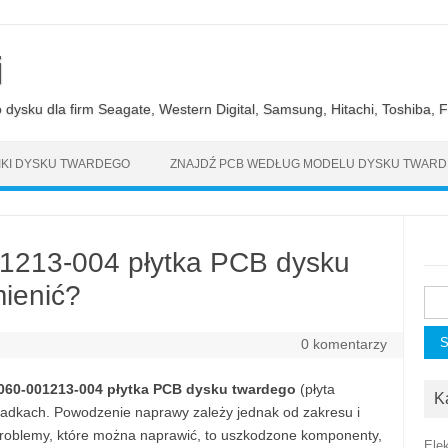
i
ysku dla firm Seagate, Western Digital, Samsung, Hitachi, Toshiba, Fu
KI DYSKU TWARDEGO
ZNAJDŹ PCB WEDŁUG MODELU DYSKU TWAR
1213-004 płytka PCB dysku
ienić?
Szu
0 komentarzy
60-001213-004 płytka PCB dysku twardego
(płyta
K
ypadkach. Powodzenie naprawy zależy jednak od zakresu i
problemy, które można naprawić, to uszkodzone komponenty,
Ele