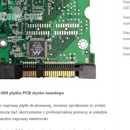
Nap
100
Nap
twa
Nap
twa
Nap
twa
-004 płytka PCB dysku twardego
do naprawy płytki drukowanej, możesz spróbować to zrobić.
oże być skorzystanie z profesjonalnej pomocy w usłudze
słudze naprawy elektroniki.