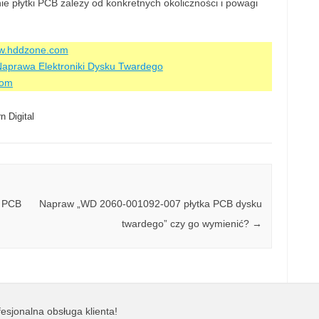
e płytki PCB zależy od konkretnych okoliczności i powagi
ww.hddzone.com
aprawa Elektroniki Dysku Twardego
com
 Digital
a PCB
Napraw „WD 2060-001092-007 płytka PCB dysku
twardego” czy go wymienić?
→
esjonalna obsługa klienta!