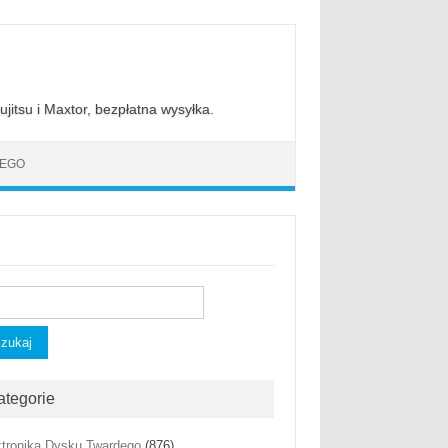
jitsu i Maxtor, bezpłatna wysyłka.
DEGO
kaj:
ategorie
ktronika Dysku Twardego
(876)