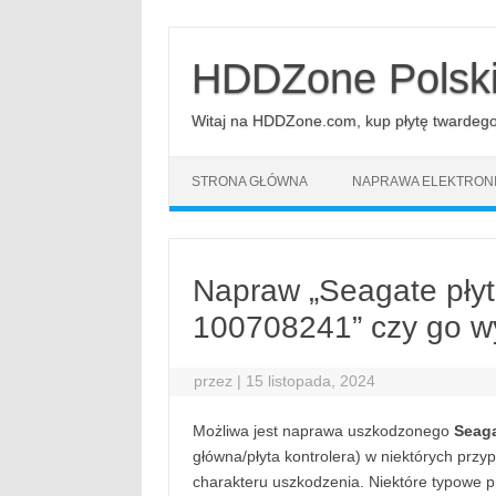
Przejdź
do
treści
HDDZone Polsk
Witaj na HDDZone.com, kup płytę twardego d
STRONA GŁÓWNA
NAPRAWA ELEKTRONI
Napraw „Seagate pły
100708241” czy go w
przez
|
15 listopada, 2024
Możliwa jest naprawa uszkodzonego
Seaga
główna/płyta kontrolera) w niektórych prz
charakteru uszkodzenia. Niektóre typowe 