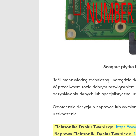
Seagate płytka
Jeśli masz wiedzę techniczną i narzędzia 
W przeciwnym razie dobrym rozwiązaniem m
odzyskiwania danych lub specjalistycznej u
Ostatecznie decyzja o naprawie lub wymiani
uszkodzenia.
Elektronika Dysku Twardego
:
https://w
Naprawa Elektroniki Dysku Twardego
:
N