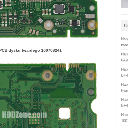
O
Nap
twa
 PCB dysku twardego 100708241
Nap
0A9
Nap
BF4
Nap
twa
Nap
BF4
Nap
100