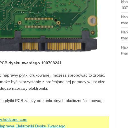
Nap
100
Nap
twa
Nap
twa
Nap
twa
 PCB dysku twardego 100708241
do naprawy płytki drukowanej, możesz spróbować to zrobić.
oże być skorzystanie z profesjonalnej pomocy w usłudze
słudze naprawy elektroniki.
e płytki PCB zależy od konkretnych okoliczności i powagi
ww.hddzone.com
aprawa Elektroniki Dysku Twardego