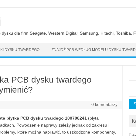
i
ysku dla firm Seagate, Western Digital, Samsung, Hitachi, Toshiba, Fu
KI DYSKU TWARDEGO
ZNAJDŹ PCB WEDŁUG MODELU DYSKU TWAR
tka PCB dysku twardego
ymienić?
Szu
0 komentarzy
te płytka PCB dysku twardego 100708241
(płyta
K
ypadkach. Powodzenie naprawy zależy jednak od zakresu i
problemy, które można naprawić, to uszkodzone komponenty,
Ele