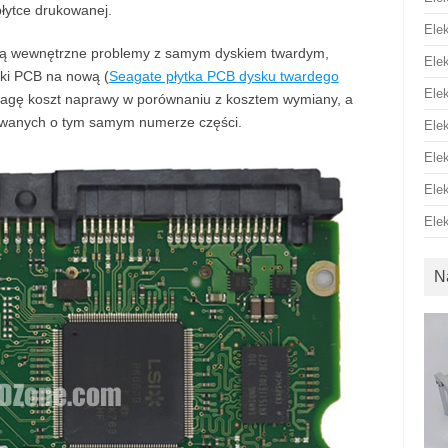
łytce drukowanej.
Ele
ępują wewnętrzne problemy z samym dyskiem twardym,
Ele
tki PCB na nową (
Seagate płytka PCB dysku twardego
Ele
uwagę koszt naprawy w porównaniu z kosztem wymiany, a
owanych o tym samym numerze części.
Ele
Ele
Ele
Ele
N