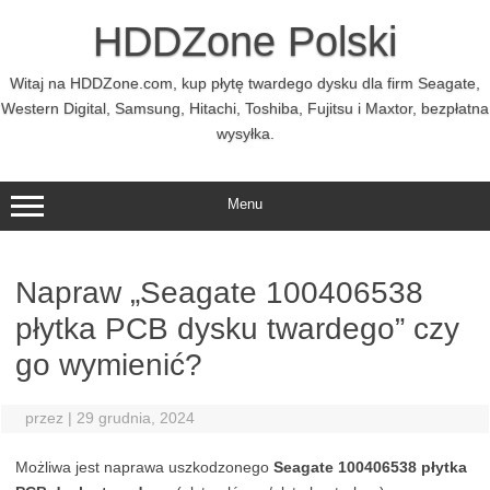
Przejdź
do
HDDZone Polski
treści
Witaj na HDDZone.com, kup płytę twardego dysku dla firm Seagate,
Western Digital, Samsung, Hitachi, Toshiba, Fujitsu i Maxtor, bezpłatna
wysyłka.
Menu
Napraw „Seagate 100406538
płytka PCB dysku twardego” czy
go wymienić?
przez
|
29 grudnia, 2024
Możliwa jest naprawa uszkodzonego
Seagate 100406538 płytka