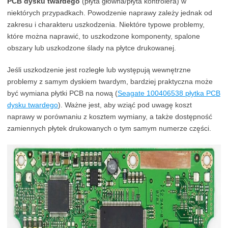
PCB dysku twardego
(płyta główna/płyta kontrolera) w
niektórych przypadkach. Powodzenie naprawy zależy jednak od
zakresu i charakteru uszkodzenia. Niektóre typowe problemy,
które można naprawić, to uszkodzone komponenty, spalone
obszary lub uszkodzone ślady na płytce drukowanej.
Jeśli uszkodzenie jest rozległe lub występują wewnętrzne
problemy z samym dyskiem twardym, bardziej praktyczna może
być wymiana płytki PCB na nową (
Seagate 100406538 płytka PCB
dysku twardego
). Ważne jest, aby wziąć pod uwagę koszt
naprawy w porównaniu z kosztem wymiany, a także dostępność
zamiennych płytek drukowanych o tym samym numerze części.