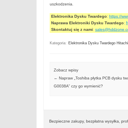
uszkodzenia.
Elektronika Dysku Twardego
:
https://w
Naprawa Elektroniki Dysku Twardego
:
N
Skontaktuj się z nami
:
sales@hddzone.
Kategoria:
Elektronika Dysku Twardego Hitachi
Zobacz wpisy
←
Napraw „Toshiba płytka PCB dysku tw
G0038A” czy go wymienić?
Bezpieczne zakupy, bezpłatna wysyłka, prof