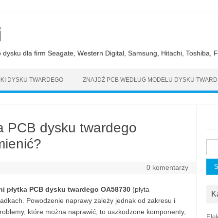
i
ysku dla firm Seagate, Western Digital, Samsung, Hitachi, Toshiba, Fu
KI DYSKU TWARDEGO
ZNAJDŹ PCB WEDŁUG MODELU DYSKU TWAR
ka PCB dysku twardego
ienić?
Szu
0 komentarzy
hi płytka PCB dysku twardego OA58730
(płyta
K
ypadkach. Powodzenie naprawy zależy jednak od zakresu i
problemy, które można naprawić, to uszkodzone komponenty,
Ele