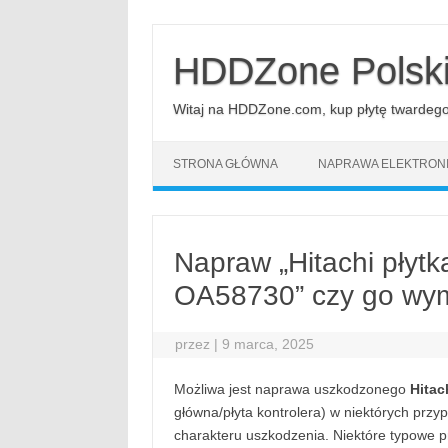
Przejdź
do
treści
HDDZone Polsk
Witaj na HDDZone.com, kup płytę twardego d
STRONA GŁÓWNA
NAPRAWA ELEKTRONI
Napraw „Hitachi płyt
OA58730” czy go wym
przez
|
9 marca, 2025
Możliwa jest naprawa uszkodzonego
Hitac
główna/płyta kontrolera) w niektórych prz
charakteru uszkodzenia. Niektóre typowe 