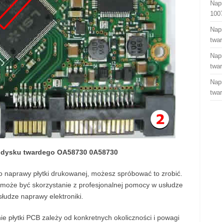
Nap
100
Nap
twa
Nap
twa
Nap
twa
B dysku twardego OA58730 0A58730
do naprawy płytki drukowanej, możesz spróbować to zrobić.
oże być skorzystanie z profesjonalnej pomocy w usłudze
słudze naprawy elektroniki.
e płytki PCB zależy od konkretnych okoliczności i powagi