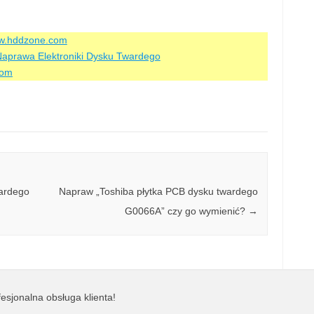
ww.hddzone.com
aprawa Elektroniki Dysku Twardego
com
ardego
Napraw „Toshiba płytka PCB dysku twardego
G0066A” czy go wymienić?
→
esjonalna obsługa klienta!