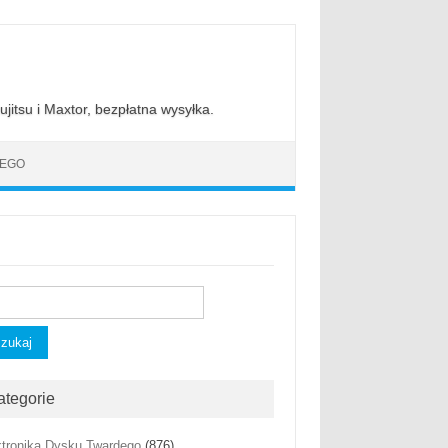
jitsu i Maxtor, bezpłatna wysyłka.
DEGO
kaj:
ategorie
ktronika Dysku Twardego
(876)