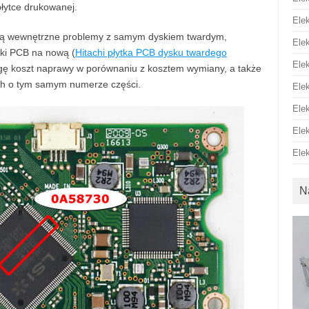
łytce drukowanej.
Ele
ępują wewnętrzne problemy z samym dyskiem twardym,
Ele
tki PCB na nową (
Hitachi płytka PCB dysku twardego
Ele
agę koszt naprawy w porównaniu z kosztem wymiany, a także
h o tym samym numerze części.
Ele
Ele
Ele
Ele
N