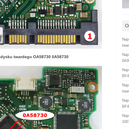
O
Nap
twa
Nap
B dysku twardego OA58730 0A58730
0A9
Nap
BF4
Nap
twa
Nap
BF4
Nap
100