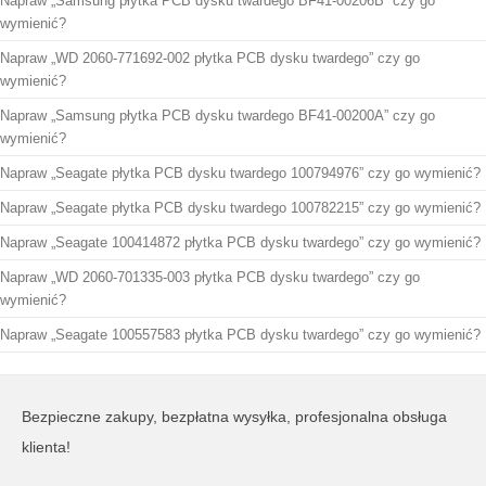
Napraw „Samsung płytka PCB dysku twardego BF41-00206B” czy go
wymienić?
Napraw „WD 2060-771692-002 płytka PCB dysku twardego” czy go
wymienić?
Napraw „Samsung płytka PCB dysku twardego BF41-00200A” czy go
wymienić?
Napraw „Seagate płytka PCB dysku twardego 100794976” czy go wymienić?
Napraw „Seagate płytka PCB dysku twardego 100782215” czy go wymienić?
Napraw „Seagate 100414872 płytka PCB dysku twardego” czy go wymienić?
Napraw „WD 2060-701335-003 płytka PCB dysku twardego” czy go
wymienić?
Napraw „Seagate 100557583 płytka PCB dysku twardego” czy go wymienić?
Bezpieczne zakupy, bezpłatna wysyłka, profesjonalna obsługa
klienta!