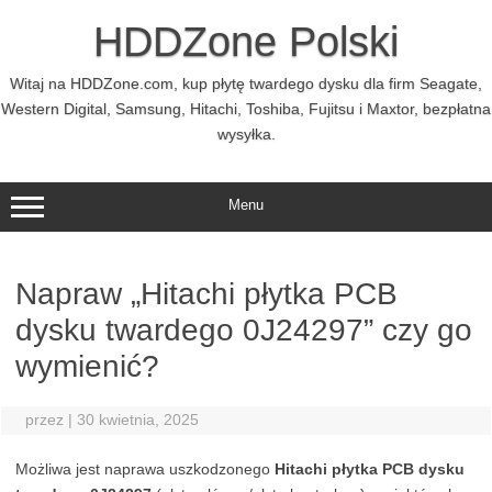
Przejdź
do
HDDZone Polski
treści
Witaj na HDDZone.com, kup płytę twardego dysku dla firm Seagate,
Western Digital, Samsung, Hitachi, Toshiba, Fujitsu i Maxtor, bezpłatna
wysyłka.
Menu
Napraw „Hitachi płytka PCB
dysku twardego 0J24297” czy go
wymienić?
przez
|
30 kwietnia, 2025
Możliwa jest naprawa uszkodzonego
Hitachi płytka PCB dysku