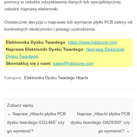
pomocy w usłudze odzyskiwania danych lub specjalistycznej
usłudze naprawy elektroniki.
Ostatecznie decyzja o naprawie lub wymianie płytki PCB zależy od
konkretnych okoliczności i powagi uszkodzenia.
Elektronika Dysku Twardego
:
https://www.hddzone.com
Naprawa Elektroniki Dysku Twardego
:
Naprawa Elektroniki
Dysku Twardego
Skontaktuj się z nami
:
sales@hddzone.com
Kategoria:
Elektronika Dysku Twardego Hitachi
Zobacz wpisy
←
Napraw „Hitachi płytka PCB
Napraw „Hitachi płytka PCB
dysku twardego 0J11465” czy
dysku twardego OA29300” czy
go wymienić?
go wymienić?
→