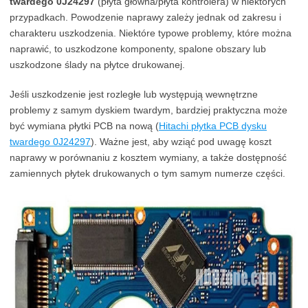
twardego 0J24297
(płyta główna/płyta kontrolera) w niektórych
przypadkach. Powodzenie naprawy zależy jednak od zakresu i
charakteru uszkodzenia. Niektóre typowe problemy, które można
naprawić, to uszkodzone komponenty, spalone obszary lub
uszkodzone ślady na płytce drukowanej.
Jeśli uszkodzenie jest rozległe lub występują wewnętrzne
problemy z samym dyskiem twardym, bardziej praktyczna może
być wymiana płytki PCB na nową (
Hitachi płytka PCB dysku
twardego 0J24297
). Ważne jest, aby wziąć pod uwagę koszt
naprawy w porównaniu z kosztem wymiany, a także dostępność
zamiennych płytek drukowanych o tym samym numerze części.