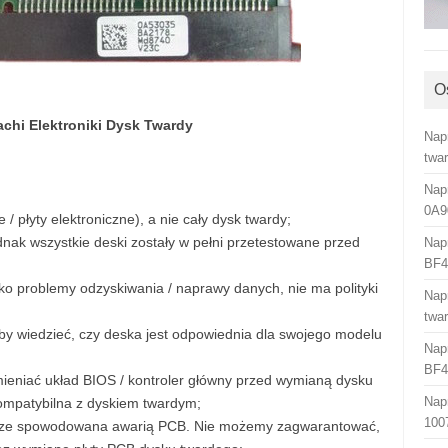
O
achi Elektroniki Dysk Twardy
Nap
twa
Nap
0A9
/ płyty elektroniczne), a nie cały dysk twardy;
dnak wszystkie deski zostały w pełni przetestowane przed
Nap
BF4
o problemy odzyskiwania / naprawy danych, nie ma polityki
Nap
twa
aby wiedzieć, czy deska jest odpowiednia dla swojego modelu
Nap
BF4
eniać układ BIOS / kontroler główny przed wymianą dysku
Nap
kompatybilna z dyskiem twardym;
100
wsze spowodowana awarią PCB. Nie możemy zagwarantować,