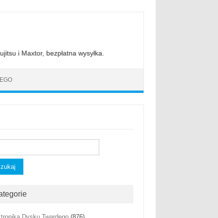
jitsu i Maxtor, bezpłatna wysyłka.
DEGO
kaj:
ategorie
ktronika Dysku Twardego
(876)