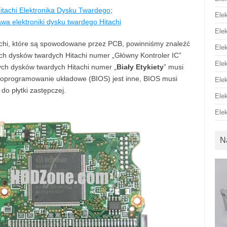
itachi Elektronika Dysku Twardego
;
Ele
wa elektroniki dysku twardego Hitachi
Ele
chi, które są spowodowane przez PCB, powinniśmy znaleźć
Ele
ch dysków twardych Hitachi numer „Główny Kontroler IC”
Ele
ych dysków twardych Hitachi numer „
Biały Etykiety
” musi
le oprogramowanie układowe (BIOS) jest inne, BIOS musi
Ele
do płytki zastępczej.
Ele
Ele
N