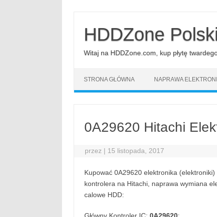
Przejdź
do
treści
HDDZone Polsk
Witaj na HDDZone.com, kup płytę twardego d
STRONA GŁÓWNA
NAPRAWA ELEKTRONI
0A29620 Hitachi Elek
przez
|
15 listopada, 2017
Kupować 0A29620 elektronika (elektroniki)
kontrolera na Hitachi, naprawa wymiana elek
calowe HDD:
Główny Kontroler IC:
0A29620
;