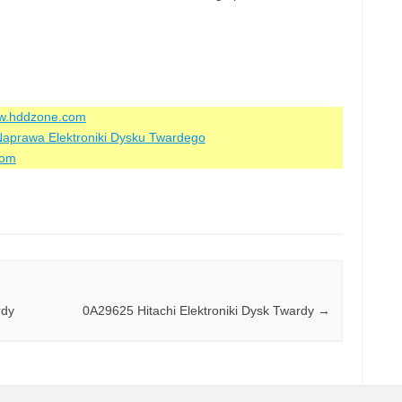
ww.hddzone.com
aprawa Elektroniki Dysku Twardego
com
rdy
0A29625 Hitachi Elektroniki Dysk Twardy
→