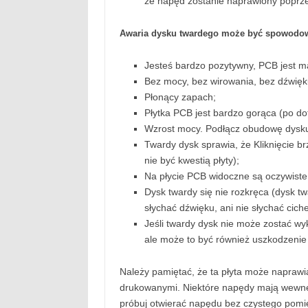
że napęd zostanie naprawiony poprz
Awaria dysku twardego może być spowodow
Jesteś bardzo pozytywny, PCB jest m
Bez mocy, bez wirowania, bez dźwięk
Płonący zapach;
Płytka PCB jest bardzo gorąca (po dot
Wzrost mocy. Podłącz obudowę dysku 
Twardy dysk sprawia, że Kliknięcie br
nie być kwestią płyty);
Na płycie PCB widoczne są oczywiste
Dysk twardy się nie rozkręca (dysk twa
słychać dźwięku, ani nie słychać cic
Jeśli twardy dysk nie może zostać wyk
ale może to być również uszkodzenie
Należy pamiętać, że ta płyta może napraw
drukowanymi. Niektóre napędy mają wewnęt
próbuj otwierać napędu bez czystego pomie