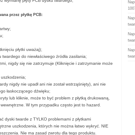
ez wymianę płyty PCB dysku twardego;
Nap
100
ana przez płytkę PCB:
Nap
twa
artwy;
Nap
u;
twa
knięciu płytki uważaj);
Nap
twardego do niewłaściwego źródła zasilania;
twa
zmi, nigdy się nie zatrzymuje (Kliknięcie i zatrzymanie może
 uszkodzenia;
rdy nigdy nie upadł ani nie został wstrząśnięty), ani nie
hego łaskoczącego dźwięku;
ryty lub kliknie, może to być problem z płytką drukowaną,
 wewnętrzne. W tym przypadku często jest to hazard.
iać dyski twarde z TYLKO problemami z płytkami
rzne uszkodzenia, których nie można łatwo wykryć. NIE
szczenia. Nie ma zasad zwrotu dla tego produktu.