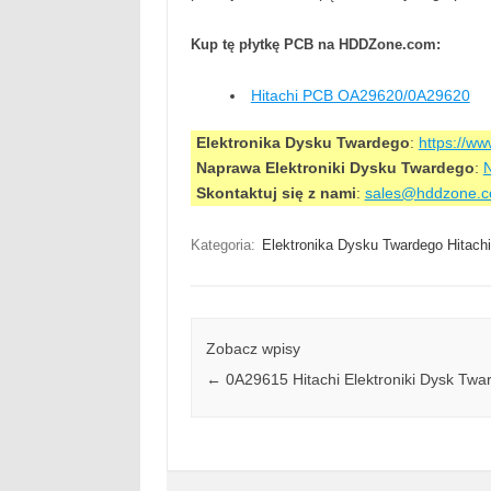
Kup tę płytkę PCB na HDDZone.com:
Hitachi PCB OA29620/0A29620
Elektronika Dysku Twardego
:
https://w
Naprawa Elektroniki Dysku Twardego
:
N
Skontaktuj się z nami
:
sales@hddzone.
Kategoria:
Elektronika Dysku Twardego Hitachi
Zobacz wpisy
←
0A29615 Hitachi Elektroniki Dysk Twa