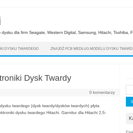
i
ysku dla firm Seagate, Western Digital, Samsung, Hitachi, Toshiba, Fu
KI DYSKU TWARDEGO
ZNAJDŹ PCB WEDŁUG MODELU DYSKU TWAR
troniki Dysk Twardy
Szu
0 komentarzy
 dysku twardego (dysk twardy/dysków twardych) płyta
troniki dysku twardego Hitachi. Garnitur dla Hitachi 2,5-
K
Ele