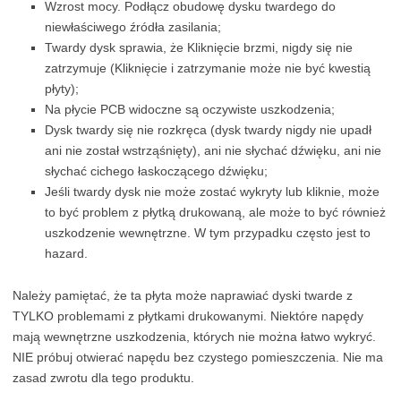
Wzrost mocy. Podłącz obudowę dysku twardego do
niewłaściwego źródła zasilania;
Twardy dysk sprawia, że Kliknięcie brzmi, nigdy się nie
zatrzymuje (Kliknięcie i zatrzymanie może nie być kwestią
płyty);
Na płycie PCB widoczne są oczywiste uszkodzenia;
Dysk twardy się nie rozkręca (dysk twardy nigdy nie upadł
ani nie został wstrząśnięty), ani nie słychać dźwięku, ani nie
słychać cichego łaskoczącego dźwięku;
Jeśli twardy dysk nie może zostać wykryty lub kliknie, może
to być problem z płytką drukowaną, ale może to być również
uszkodzenie wewnętrzne. W tym przypadku często jest to
hazard.
Należy pamiętać, że ta płyta może naprawiać dyski twarde z
TYLKO problemami z płytkami drukowanymi. Niektóre napędy
mają wewnętrzne uszkodzenia, których nie można łatwo wykryć.
NIE próbuj otwierać napędu bez czystego pomieszczenia. Nie ma
zasad zwrotu dla tego produktu.