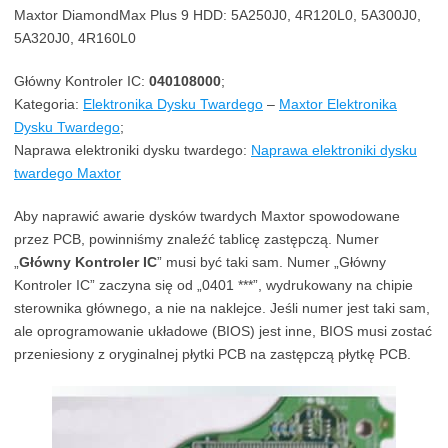
Maxtor DiamondMax Plus 9 HDD: 5A250J0, 4R120L0, 5A300J0,
5A320J0, 4R160L0
Główny Kontroler IC:
040108000
;
Kategoria:
Elektronika Dysku Twardego
–
Maxtor Elektronika
Dysku Twardego
;
Naprawa elektroniki dysku twardego:
Naprawa elektroniki dysku
twardego Maxtor
Aby naprawić awarie dysków twardych Maxtor spowodowane
przez PCB, powinniśmy znaleźć tablicę zastępczą. Numer
„
Główny Kontroler IC
” musi być taki sam. Numer „Główny
Kontroler IC” zaczyna się od „0401 ***”, wydrukowany na chipie
sterownika głównego, a nie na naklejce. Jeśli numer jest taki sam,
ale oprogramowanie układowe (BIOS) jest inne, BIOS musi zostać
przeniesiony z oryginalnej płytki PCB na zastępczą płytkę PCB.