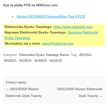
Kup tę płytkę PCB na HDDZone.com:
Maxtor 040108000 DiamondMax Plus 9 PCB
Elektronika Dysku Twardego
:
https://www.hddzone.com
Naprawa Elektroniki Dysku Twardego
:
Naprawa Elektroniki
Dysku Twardego
Skontaktuj się z nami
:
sales@hddzone.com
Kategoria:
Elektronika Dysku Twardego Maxtor
Tagi:
4R120L0
,
4R160L0
,
5A250J0
,
5A300J0
,
5A320J0
Zobacz wpisy
←
040105900 Maxtor
040110900 Maxtor Elektroniki
Elektroniki Dysk Twardy
Dysk Twardy
→