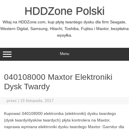
Przejdź
do
HDDZone Polski
treści
Witaj na HDDZone.com, kup płytę twardego dysku dla firm Seagate,
Western Digital, Samsung, Hitachi, Toshiba, Fujitsu i Maxtor, bezpłatna
wysyłka.
Menu
040108000 Maxtor Elektroniki
Dysk Twardy
przez
|
15 listopada, 2017
Kupować 040108000 elektronika (elektroniki) dysku twardego
(dysk twardy/dysków twardych) płyta kontrolera na Maxtor,
naprawa wymiana elektroniki dysku twardego Maxtor. Garnitur dla